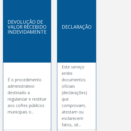
DEVOLUÇÃO DE
VALOR RECEBIDO
DECLARAÇÃO
INDEVIDAMENTE
Este serviço
emite
É o procedimento
documentos
administrativo
oficiais
destinado a
(declarações)
regularizar e restituir
que
aos cofres públicos
comprovam,
municipais o...
atestam ou
esclarecem
fatos, sit...