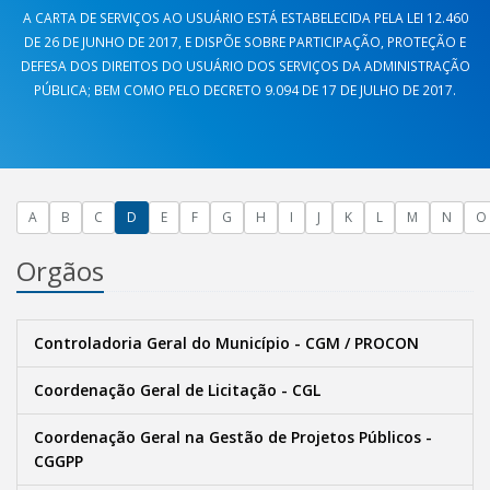
A CARTA DE SERVIÇOS AO USUÁRIO ESTÁ ESTABELECIDA PELA LEI 12.460
DE 26 DE JUNHO DE 2017, E DISPÕE SOBRE PARTICIPAÇÃO, PROTEÇÃO E
DEFESA DOS DIREITOS DO USUÁRIO DOS SERVIÇOS DA ADMINISTRAÇÃO
PÚBLICA; BEM COMO PELO DECRETO 9.094 DE 17 DE JULHO DE 2017.
A
B
C
D
E
F
G
H
I
J
K
L
M
N
O
Orgãos
Controladoria Geral do Município - CGM / PROCON
Coordenação Geral de Licitação - CGL
Coordenação Geral na Gestão de Projetos Públicos -
CGGPP