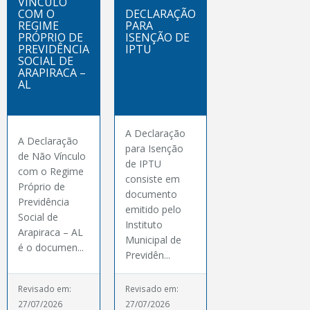
VÍNCULO
COM O
DECLARAÇÃO
REGIME
PARA
PRÓPRIO DE
ISENÇÃO DE
PREVIDÊNCIA
IPTU
SOCIAL DE
ARAPIRACA –
AL
A Declaração
A Declaração
para Isenção
de Não Vínculo
de IPTU
com o Regime
consiste em
Próprio de
documento
Previdência
emitido pelo
Social de
Instituto
Arapiraca – AL
Municipal de
é o documen...
Previdên...
Revisado em:
Revisado em:
27/07/2026
27/07/2026