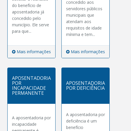
concedido aos
do benefício de
servidores públicos
aposentadoria já
municipais que
concedido pelo
atendam aos
município. Ele serve
requisitos de idade
para que...
mínima e tem...
Mais informações
Mais informações
APOSENTADORIA
POR
APOSENTADORIA
INCAPACIDADE
POR DEFICIÊNCIA
PERMANENTE
A aposentadoria por
A aposentadoria por
deficiência é um
incapacidade
benefício
permanente é