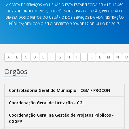
A CARTA DE SERVIÇOS AO USUÁRIO ESTÁ ESTABELECIDA PELA LEI 12.460
DE 26 DE JUNHO DE 2017, E DISPÕE SOBRE PARTICIPAÇÃO, PROTEÇÃO E
DEFESA DOS DIREITOS DO USUÁRIO DOS SERVIÇOS DA ADMINISTRAÇÃO
PÚBLICA; BEM COMO PELO DECRETO 9.094 DE 17 DE JULHO DE 2017.
A
B
C
D
E
F
G
H
I
J
K
L
M
N
O
Orgãos
Controladoria Geral do Município - CGM / PROCON
Coordenação Geral de Licitação - CGL
Coordenação Geral na Gestão de Projetos Públicos -
CGGPP