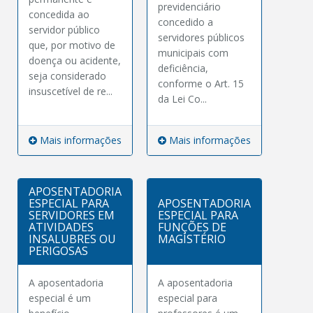
previdenciário
concedida ao
concedido a
servidor público
servidores públicos
que, por motivo de
municipais com
doença ou acidente,
deficiência,
seja considerado
conforme o Art. 15
insuscetível de re...
da Lei Co...
Mais informações
Mais informações
APOSENTADORIA
ESPECIAL PARA
APOSENTADORIA
SERVIDORES EM
ESPECIAL PARA
ATIVIDADES
FUNÇÕES DE
INSALUBRES OU
MAGISTÉRIO
PERIGOSAS
A aposentadoria
A aposentadoria
especial é um
especial para