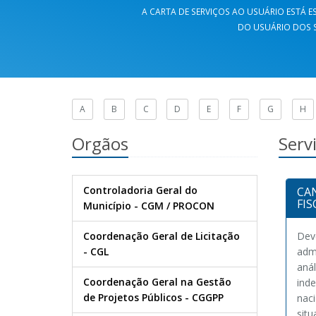
A CARTA DE SERVIÇOS AO USUÁRIO ESTÁ ES
DO USUÁRIO DOS S
A
B
C
D
E
F
G
H
Orgãos
Serv
Controladoria Geral do
CA
FIS
Município - CGM / PROCON
Coordenação Geral de Licitação
Dev
- CGL
admi
anál
Coordenação Geral na Gestão
ind
de Projetos Públicos - CGGPP
nac
situ