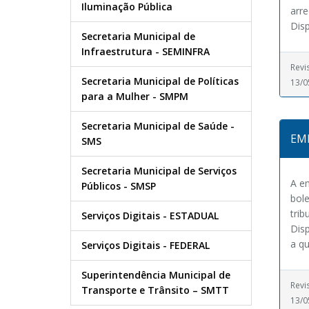
Iluminação Pública
arre
Disp
Secretaria Municipal de
Infraestrutura - SEMINFRA
Revi
Secretaria Municipal de Políticas
13/0
para a Mulher - SMPM
Secretaria Municipal de Saúde -
EM
SMS
Secretaria Municipal de Serviços
A e
Públicos - SMSP
bol
trib
Serviços Digitais - ESTADUAL
Disp
a qu
Serviços Digitais - FEDERAL
Superintendência Municipal de
Revi
Transporte e Trânsito – SMTT
13/0