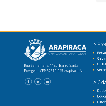
A Pref
Feria
Gabi
GTIN
Rua Samaritana, 1185, Bairro Santa
Secre
Edwiges – CEP 57310-245 Arapiraca-AL
A Cid
Dado
Educ
Futeb