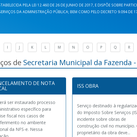
TABELECIDA PELA LEI 12.460 DE 26 DE JUNHO DE 2017, E DISPÕE SOBRE PARTI
ERVIÇOS DA ADMINISTRAÇÃO PÚBLICA; BEM COMO PELO DECRETO 9.094 DE 17 
I
J
K
L
M
N
O
P
Q
R
iços de
Secretaria Municipal da Fazenda 
NCELAMENTO DE NOTA
ISS OBRA
CAL
erá ser instaurado processo
Serviço destinado à regulariz
nistrativo específico para
do Imposto Sobre Serviços (IS
ise fiscal nos casos de
incidente sobre obras de
eferimento no ambiente
construção civil no município.
ional da NFS-e. Nessa
proprietário da obra deve...
ação...