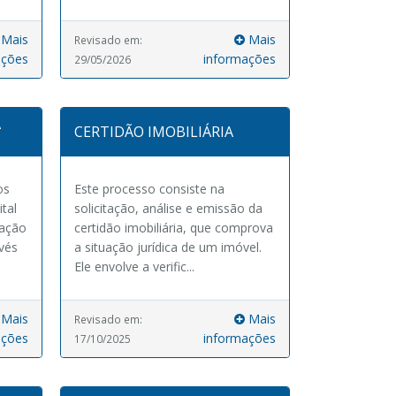
Mais
Mais
Revisado em:
ações
informações
29/05/2026
A
CERTIDÃO IMOBILIÁRIA
os
Este processo consiste na
tal
solicitação, análise e emissão da
tação
certidão imobiliária, que comprova
avés
a situação jurídica de um imóvel.
Ele envolve a verific...
Mais
Mais
Revisado em:
ações
informações
17/10/2025