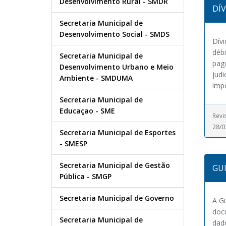
Desenvolvimento Rural - SMDR
DÍV
Secretaria Municipal de
Desenvolvimento Social - SMDS
Dívi
débi
Secretaria Municipal de
pago
Desenvolvimento Urbano e Meio
judi
Ambiente - SMDUMA
impo
Secretaria Municipal de
Educaçao - SME
Revi
28/0
Secretaria Municipal de Esportes
- SMESP
Secretaria Municipal de Gestão
GU
Pública - SMGP
Secretaria Municipal de Governo
A G
docu
Secretaria Municipal de
dado