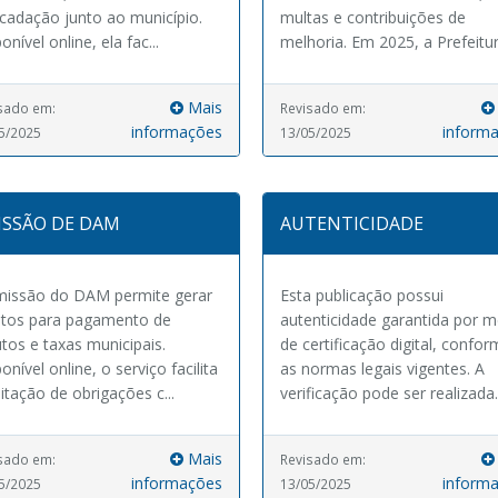
cadação junto ao município.
multas e contribuições de
onível online, ela fac...
melhoria. Em 2025, a Prefeitur.
Mais
sado em:
Revisado em:
informações
inform
5/2025
13/05/2025
ISSÃO DE DAM
AUTENTICIDADE
missão do DAM permite gerar
Esta publicação possui
etos para pagamento de
autenticidade garantida por m
utos e taxas municipais.
de certificação digital, confo
onível online, o serviço facilita
as normas legais vigentes. A
itação de obrigações c...
verificação pode ser realizada.
Mais
sado em:
Revisado em:
informações
inform
5/2025
13/05/2025