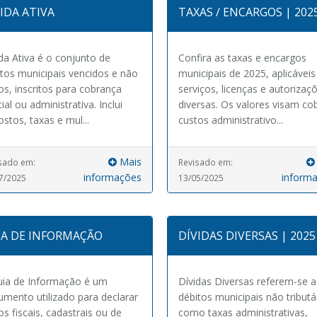
IDA ATIVA
TAXAS / ENCARGOS | 202
da Ativa é o conjunto de
Confira as taxas e encargos
tos municipais vencidos e não
municipais de 2025, aplicáveis
s, inscritos para cobrança
serviços, licenças e autorizaç
cial ou administrativa. Inclui
diversas. Os valores visam cob
stos, taxas e mul...
custos administrativo...
Mais
sado em:
Revisado em:
informações
inform
7/2025
13/05/2025
IA DE INFORMAÇÃO
DÍVIDAS DIVERSAS | 2025
uia de Informação é um
Dívidas Diversas referem-se a
mento utilizado para declarar
débitos municipais não tributá
s fiscais, cadastrais ou de
como taxas administrativas,