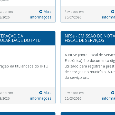
Mais
sado em:
Revisado em:
informações
inform
8/2026
30/07/2026
TERAÇÃO DA
NFSe - EMISSÃO DE NOT
TULARIDADE DO IPTU
FISCAL DE SERVIÇOS
A NFSe (Nota Fiscal de Serviç
Eletrônica) é o documento digi
ração da titularidade do IPTU
utilizado para registrar a pres
de serviços no município. Atr
do serviço on...
Mais
sado em:
Revisado em:
informações
inform
3/2026
26/03/2026