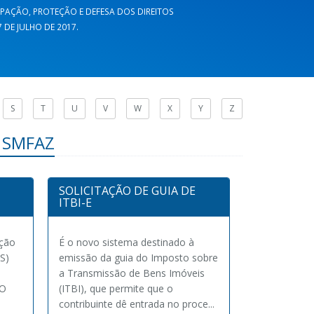
CIPAÇÃO, PROTEÇÃO E DEFESA DOS DIREITOS
DE JULHO DE 2017.
S
T
U
V
W
X
Y
Z
- SMFAZ
SOLICITAÇÃO DE GUIA DE
ITBI-E
ação
É o novo sistema destinado à
S)
emissão da guia do Imposto sobre
a Transmissão de Bens Imóveis
 O
(ITBI), que permite que o
contribuinte dê entrada no proce...