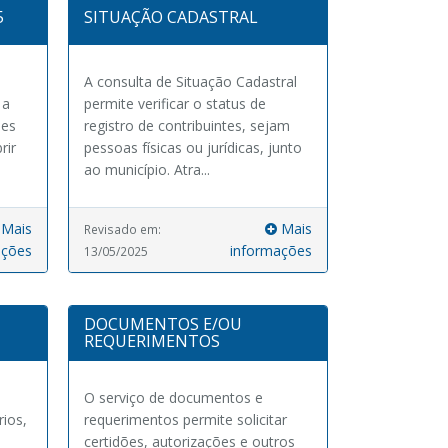
5
SITUAÇÃO CADASTRAL
A consulta de Situação Cadastral
 a
permite verificar o status de
ões
registro de contribuintes, sejam
rir
pessoas físicas ou jurídicas, junto
ao município. Atra...
Mais
Mais
Revisado em:
ações
informações
13/05/2025
DOCUMENTOS E/OU
REQUERIMENTOS
O serviço de documentos e
rios,
requerimentos permite solicitar
certidões, autorizações e outros