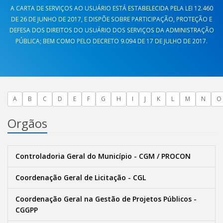
A CARTA DE SERVIÇOS AO USUÁRIO ESTÁ ESTABELECIDA PELA LEI 12.460
DE 26 DE JUNHO DE 2017, E DISPÕE SOBRE PARTICIPAÇÃO, PROTEÇÃO E
DEFESA DOS DIREITOS DO USUÁRIO DOS SERVIÇOS DA ADMINISTRAÇÃO
PÚBLICA; BEM COMO PELO DECRETO 9.094 DE 17 DE JULHO DE 2017.
A
B
C
D
E
F
G
H
I
J
K
L
M
N
O
Orgãos
Controladoria Geral do Município - CGM / PROCON
Coordenação Geral de Licitação - CGL
Coordenação Geral na Gestão de Projetos Públicos -
CGGPP