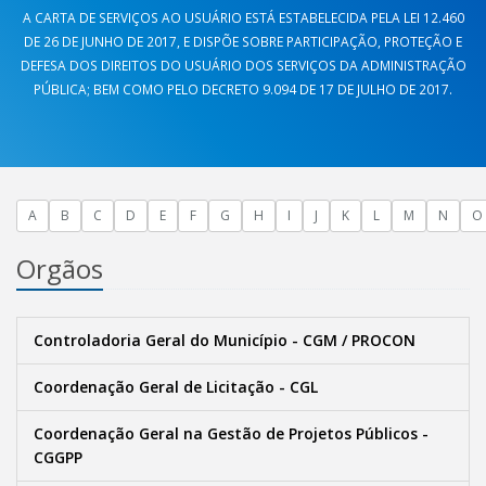
A CARTA DE SERVIÇOS AO USUÁRIO ESTÁ ESTABELECIDA PELA LEI 12.460
DE 26 DE JUNHO DE 2017, E DISPÕE SOBRE PARTICIPAÇÃO, PROTEÇÃO E
DEFESA DOS DIREITOS DO USUÁRIO DOS SERVIÇOS DA ADMINISTRAÇÃO
PÚBLICA; BEM COMO PELO DECRETO 9.094 DE 17 DE JULHO DE 2017.
A
B
C
D
E
F
G
H
I
J
K
L
M
N
O
Orgãos
Controladoria Geral do Município - CGM / PROCON
Coordenação Geral de Licitação - CGL
Coordenação Geral na Gestão de Projetos Públicos -
CGGPP