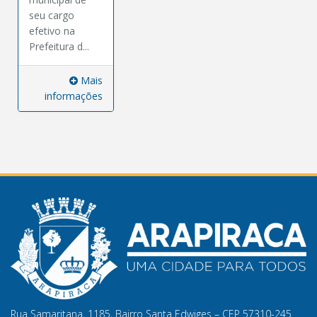
seu cargo
efetivo na
Prefeitura d...
Mais
informações
Rua Samaritana, 1185, Bairro Santa Edwiges – CEP 57310-245