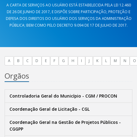
A CARTA DE SERVIÇOS AO USUÁRIO ESTÁ ESTABELECIDA PELA LEI 12.460
DE 26 DE JUNHO DE 2017, E DISPÕE SOBRE PARTICIPAÇÃO, PROTEÇÃO E
DEFESA DOS DIREITOS DO USUÁRIO DOS SERVIÇOS DA ADMINISTRAÇÃO
PÚBLICA; BEM COMO PELO DECRETO 9.094 DE 17 DE JULHO DE 2017.
A
B
C
D
E
F
G
H
I
J
K
L
M
N
O
Orgãos
Controladoria Geral do Município - CGM / PROCON
Coordenação Geral de Licitação - CGL
Coordenação Geral na Gestão de Projetos Públicos -
CGGPP