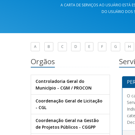
A CARTA DE SERVIÇOS AO USUÁRIO ESTÁ ES
DO USUÁRIO DOS S
A
B
C
D
E
F
G
H
Orgãos
Serv
Controladoria Geral do
PER
Município - CGM / PROCON
O ca
Coordenação Geral de Licitação
Ser
- CGL
Indi
cate
Coordenação Geral na Gestão
Decr
de Projetos Públicos - CGGPP