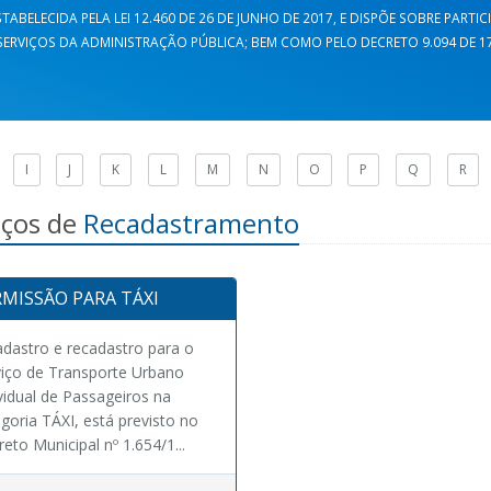
TABELECIDA PELA LEI 12.460 DE 26 DE JUNHO DE 2017, E DISPÕE SOBRE PARTI
ERVIÇOS DA ADMINISTRAÇÃO PÚBLICA; BEM COMO PELO DECRETO 9.094 DE 17 
I
J
K
L
M
N
O
P
Q
R
iços de
Recadastramento
MISSÃO PARA TÁXI
dastro e recadastro para o
viço de Transporte Urbano
vidual de Passageiros na
goria TÁXI, está previsto no
eto Municipal nº 1.654/1...