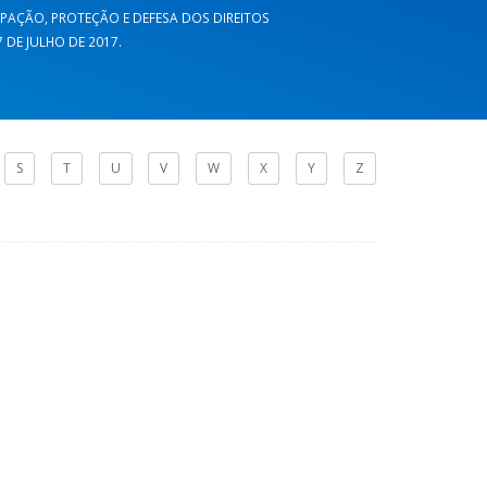
CIPAÇÃO, PROTEÇÃO E DEFESA DOS DIREITOS
DE JULHO DE 2017.
S
T
U
V
W
X
Y
Z