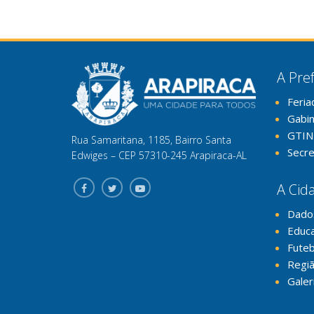
A Pref
Feria
Gabi
GTIN
Rua Samaritana, 1185, Bairro Santa
Secre
Edwiges – CEP 57310-245 Arapiraca-AL
A Cid
Dado
Educ
Futeb
Regiã
Galer