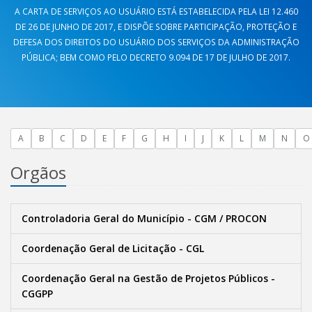
A CARTA DE SERVIÇOS AO USUÁRIO ESTÁ ESTABELECIDA PELA LEI 12.460
DE 26 DE JUNHO DE 2017, E DISPÕE SOBRE PARTICIPAÇÃO, PROTEÇÃO E
DEFESA DOS DIREITOS DO USUÁRIO DOS SERVIÇOS DA ADMINISTRAÇÃO
PÚBLICA; BEM COMO PELO DECRETO 9.094 DE 17 DE JULHO DE 2017.
A
B
C
D
E
F
G
H
I
J
K
L
M
N
O
Orgãos
Controladoria Geral do Município - CGM / PROCON
Coordenação Geral de Licitação - CGL
Coordenação Geral na Gestão de Projetos Públicos -
CGGPP