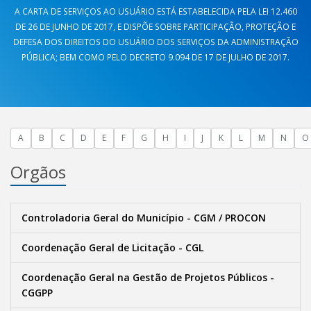
A CARTA DE SERVIÇOS AO USUÁRIO ESTÁ ESTABELECIDA PELA LEI 12.460
DE 26 DE JUNHO DE 2017, E DISPÕE SOBRE PARTICIPAÇÃO, PROTEÇÃO E
DEFESA DOS DIREITOS DO USUÁRIO DOS SERVIÇOS DA ADMINISTRAÇÃO
PÚBLICA; BEM COMO PELO DECRETO 9.094 DE 17 DE JULHO DE 2017.
A
B
C
D
E
F
G
H
I
J
K
L
M
N
O
Orgãos
Controladoria Geral do Município - CGM / PROCON
Coordenação Geral de Licitação - CGL
Coordenação Geral na Gestão de Projetos Públicos -
CGGPP