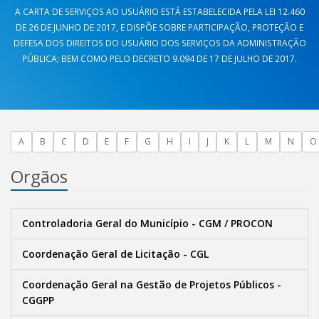
A CARTA DE SERVIÇOS AO USUÁRIO ESTÁ ESTABELECIDA PELA LEI 12.460
DE 26 DE JUNHO DE 2017, E DISPÕE SOBRE PARTICIPAÇÃO, PROTEÇÃO E
DEFESA DOS DIREITOS DO USUÁRIO DOS SERVIÇOS DA ADMINISTRAÇÃO
PÚBLICA; BEM COMO PELO DECRETO 9.094 DE 17 DE JULHO DE 2017.
A
B
C
D
E
F
G
H
I
J
K
L
M
N
O
Orgãos
Controladoria Geral do Município - CGM / PROCON
Coordenação Geral de Licitação - CGL
Coordenação Geral na Gestão de Projetos Públicos -
CGGPP