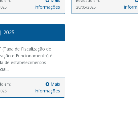
Mais
do em:
Revisado em:
informações
inform
2025
20/05/2025
| 2025
 (Taxa de Fiscalização de
zação e Funcionamento) é
da de estabelecimentos
ai...
Mais
do em:
informações
2025