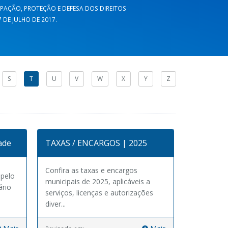
CIPAÇÃO, PROTEÇÃO E DEFESA DOS DIREITOS
DE JULHO DE 2017.
S
T
U
V
W
X
Y
Z
ade
TAXAS / ENCARGOS | 2025
Confira as taxas e encargos
 pelo
municipais de 2025, aplicáveis a
ário
serviços, licenças e autorizações
.
diver...