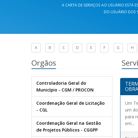
A CARTA DE SERVIÇOS AO USUÁRIO ESTÁ ES
DO USUÁRIO DOS S
A
B
C
D
E
F
G
H
Orgãos
Serv
Controladoria Geral do
TERM
OBRA
Município - CGM / PROCON
Coordenação Geral de Licitação
Um Ter
- CGL
um doc
para r
Coordenação Geral na Gestão
em...
de Projetos Públicos - CGGPP