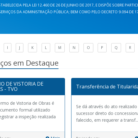
TABELECIDA PELA LEI 12.460 DE 26 DE JUNHO DE 2017, E DISPÕE SOBRE PARTI
ERVIÇOS DA ADMINISTRAÇÃO PÚBLICA; BEM COMO PELO DECRETO 9.094 DE 17 
I
J
K
L
M
N
O
P
Q
R
iços em Destaque
O DE VISTORIA DE
Transferência de Titularid
S - TVO
mo de Vistoria de Obras é
Se dá através do ato realizado
umento formal utilizado
sucessor direto do concession
egistrar a inspeção realizada
falecido, em requerer a transf..