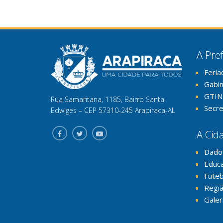
A Pref
Feria
Gabi
GTIN
Rua Samaritana, 1185, Bairro Santa
Secre
Edwiges – CEP 57310-245 Arapiraca-AL
A Cid
Dado
Educ
Futeb
Regiã
Galer