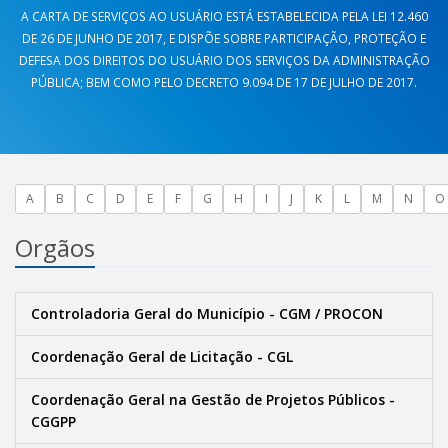
A CARTA DE SERVIÇOS AO USUÁRIO ESTÁ ESTABELECIDA PELA LEI 12.460
DE 26 DE JUNHO DE 2017, E DISPÕE SOBRE PARTICIPAÇÃO, PROTEÇÃO E
DEFESA DOS DIREITOS DO USUÁRIO DOS SERVIÇOS DA ADMINISTRAÇÃO
PÚBLICA; BEM COMO PELO DECRETO 9.094 DE 17 DE JULHO DE 2017.
A
B
C
D
E
F
G
H
I
J
K
L
M
N
O
Orgãos
Controladoria Geral do Município - CGM / PROCON
Coordenação Geral de Licitação - CGL
Coordenação Geral na Gestão de Projetos Públicos -
CGGPP