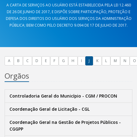
A CARTA DE SERVIÇOS AO USUÁRIO ESTÁ ESTABELECIDA PELA LEI 12.460
DE 26 DE JUNHO DE 2017, E DISPÕE SOBRE PARTICIPAÇÃO, PROTEÇÃO E
DEFESA DOS DIREITOS DO USUÁRIO DOS SERVIÇOS DA ADMINISTRAÇÃO
PÚBLICA; BEM COMO PELO DECRETO 9.094 DE 17 DE JULHO DE 2017.
A
B
C
D
E
F
G
H
I
J
K
L
M
N
O
Orgãos
Controladoria Geral do Município - CGM / PROCON
Coordenação Geral de Licitação - CGL
Coordenação Geral na Gestão de Projetos Públicos -
CGGPP